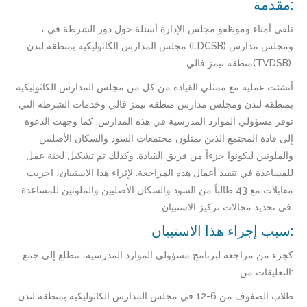
مقدمة:
، تلقى أمناء وموظفو مجلس الإدارة أسئلة حول دور الشرطة في
مجلس المدارس الكاثوليكية بمنطقة لندن (LDCSB) ومجلس مدارس
منطقة تيمز فالي(TVDSB).
أنشئت عملية مع ممثلي القيادة من كل من مجلس المدارس الكاثوليكية
بمنطقة لندن ومجلس مدارس منطقة تيمز فالي وخدمات الشرطة التي
توفر مسؤولي الموارد المدرسية في هذه المدارس. كما وجهت الدعوة
إلى قادة المجتمع الذين يمثلون مجتمعات السود والسكان الأصليين
والملونين ليكونوا جزءاً من فريق القيادة. وكذلك تم تشكيل لجنة عمل
للمساعدة في تنفيذ أعمال هذه المراجعة. لإثراء هذا الاستبيان، اجريت
مقابلات مع 43 طالباً من السود والسكان الأصليين والملونين للمساعدة
في تحديد مجالات تركيز الاستبيان.
سبب إجراء هذا الاستبيان:
كجزء من مراجعة لبرنامج مسؤولي الموارد المدرسية، نتطلع إلى جمع
التعليقات من:
طلاب الصفوف من 6-12 في مجلس المدارس الكاثوليكية بمنطقة لندن