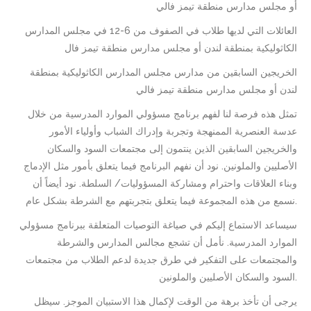
أو مجلس مدارس منطقة تيمز فالي
العائلات التي لديها طلاب في الصفوف من 6-12 في مجلس المدارس
الكاثوليكية بمنطقة لندن أو مجلس مدارس منطقة تيمز فال
الخريجين السابقين من مدارس مجلس المدارس الكاثوليكية بمنطقة
لندن أو مجلس مدارس منطقة تيمز فالي
تمثل هذه فرصة لنا لفهم برنامج مسؤولي الموارد المدرسية من خلال
عدسة العنصرية الممنهجة وتجربة وإدراك الشباب وأولياء الأمور
والخريجين السابقين الذين ينتمون إلى مجتمعات السود والسكان
الأصليين والملونين. نود أن نفهم البرنامج فيما يتعلق بأمور مثل الإدماج
وبناء العلاقات واحترام ومشاركة المسؤوليات/ السلطة. نود أيضاً أن
نسمع من هذه المجموعة فيما يتعلق بتجربتهم مع الشرطة بشكل عام.
سيساعد الاستماع إليكم في صياغة التوصيات المتعلقة ببرنامج مسؤولي
الموارد المدرسية. نأمل أن تشجع مجالس المدارس والشرطة
والمجتمعات على التفكير في طرق جديدة لدعم الطلاب من مجتمعات
السود والسكان الأصليين والملونين.
يرجى أن تأخذ برهة من الوقت لإكمال هذا الاستبيان الموجز. سيظل