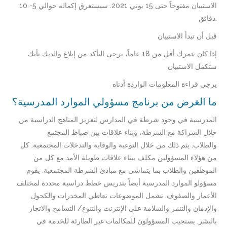
الاستبيان مفتوحاً حتى 15 يوني 2021. سيستغرق إكماله حوالي 5- 10
دقائق.
قبل أن تبدأ الاستبيان
إذا كان عمرك أقل من 18 عاماً، يرجى التأكد من إبلاغ والديك بأنك
ستكمل الاستبيان
يرجى قراءة المعلومات الواردة أدناه
ما الغرض من برنامج مسؤولي الموارد المدرسية؟
المدرسية في وجود شرطة في المدارس لتعزيز المناهج الدراسية من
خلال الشراكة مع الشرطة، وبناء علاقات بين ضباط المجتمع
والطلاب. يتم ذلك من خلال التوعية والوقاية والتدخلات المجتمعية. كل
من هؤلاء المسؤولين مكلف ببناء علاقات طويلة الأمد مع كل من
الموظفين والطلاب بما يتماشى مع مبادئ الشرطة المجتمعية. يقوم
مسؤولو الموارد المدرسية أيضاً بتدريس خطط دراسية محددة لمختلف
الأعمار والصفوف. تشمل الموضوعات تعاطي المخدرات والكحول
والإدمان والتنمر والسلامة على الإنترنت والتنوع/ التسامح والاتجار
بالبشر. يستجيب المسؤولون للمكالمات غير الطارئة للخدمة في